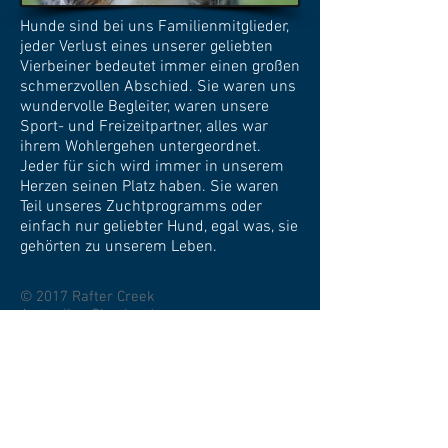
Hunde sind bei uns Familienmitglieder,
jeder Verlust eines unserer geliebten
Vierbeiner bedeutet immer einen großen
schmerzvollen Abschied. Sie waren uns
wundervolle Begleiter, waren unsere
Sport- und Freizeitpartner, alles war
ihrem Wohlergehen untergeordnet.
Jeder für sich wird immer in unserem
Herzen seinen Platz haben. Sie waren
Teil unseres Zuchtprogramms oder
einfach nur geliebter Hund, egal was, sie
gehörten zu unserem Leben.
© 2017 Rafter Creek
Australian Shepherd