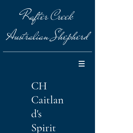
Rafter
Creek
Australian Shepherd
CH
Caitlan
d's
Spirit