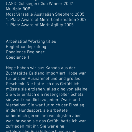
CASD Clubsieger/Club Winner 2007
Multiple BOB
Most Versatile Australian Shepherd 2005
1. Platz Award of Merit Confirmation 2007
1. Platz Award of Merit Agility 2005
Arbeitstitel/Working titles
Begleithundeprüfung
Obedience Beginner
Obedience 1
Hope haben wir aus Kanada aus der
Zuchtstätte Caitland importiert. Hope war
für uns ein Ausnahmehund und großes
Geschenk. Nie hatte ich das Gefühl ich
müsste sie erziehen, alles ging von alleine.
Sie war einfach ein riesengroßer Schatz,
sie war freundlich zu jedem Zwei- und
Vierbeiner. Sie war für mich der Einstieg
in den Hundesport, sie arbeitete
unheimlich gerne, am wichtigsten aber
war ihr wenn sie das Gefühl hatte ich war
zufrieden mit ihr. Sie war eine
erfolgreiche Ausstellungshündin und