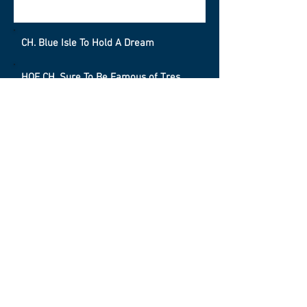
CH. Blue Isle To Hold A Dream
HOF CH. Sure To Be Famous of Tres
Rios ROM X III
Famous Amos of Tres Rios
CH Brigadoon's Dressed In Velvet
CH Friend's Blue Isle Country
CH The Man From Heatherhill
CH Mystery Girl of Heatherhill
CH Caitland's Spirit of the Wild