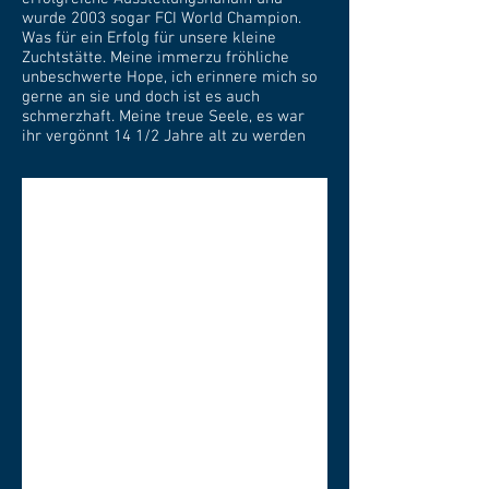
wurde 2003 sogar FCI World Champion.
Was für ein Erfolg für unsere kleine
Zuchtstätte. Meine immerzu fröhliche
unbeschwerte Hope, ich erinnere mich so
gerne an sie und doch ist es auch
schmerzhaft. Meine treue Seele, es war
ihr vergönnt 14 1/2 Jahre alt zu werden