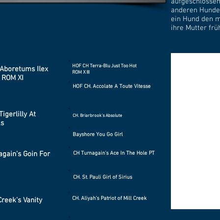
aufgeschlossen
anderen Hunden
ein Hund den 
ihre Mutter frü
HOF CH Terra-Blu Just Too Hot
Aboretums Ilex
ROM X III
 ROM XI
HOF CH. Accolate A Toute Vitesse
Tigerlilly At
CH. Briarbrook's Absolute
s
Bayshore You Go Girl
again's Goin For
CH Turnagain's Ace In The Hole PT
CH. St. Pauli Girl of Sirius
CH. Aliyah's Patriot of Mill Creek
Creek's Vanity