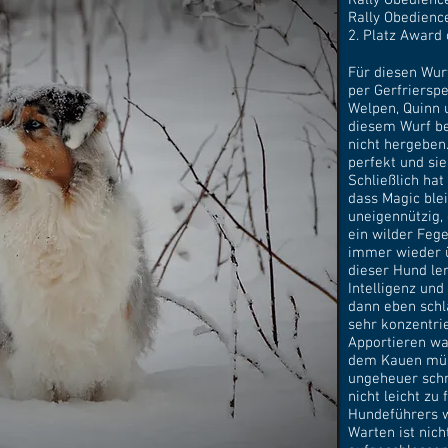
Rally Obedienc
Rally Obedienc
2. Platz Award 
Für diesen Wur
per Gerfriersp
Welpen, Quinn 
diesem Wurf be
nicht hergeben
perfekt und sie
Schließlich ha
dass Magic blei
uneigennützig, 
ein wilder Fege
immer wieder ü
dieser Hund ler
Intelligenz un
dann eben schla
sehr konzentrie
Apportieren wa
dem Kauen müss
ungeheuer schn
nicht leicht zu
Hundeführers w
Warten ist nich