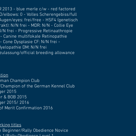
9.2013 - blue merle c/w - red factored
D/elbows: 0 - Volles Scherengebiss/full
 Augen/eyes: frei/free - HSF4 (genetisch
akt): N/N frei - MDR: N/N - Collie Eye
/N frei - Progressive Retinaathropie
 - Canine multifokale Retinopathie
- Cone Dysplasie CF: N/N frei -
yelopathie DM: N/N frei
tzulassung/official breeding allowance
tion
erman Champion Club
Champion of the German Kennel Club
ger 2015
er & BOB 2015
ger 2015/ 2016
 of Merit Confirmation 2016
rking titles
e Beginner/Rally Obedience Novice