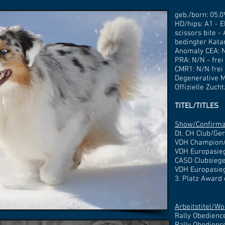
geb./born: 05.0
HD/hips: A1 - E
scissors bite -
bedingter Katar
Anomaly CEA: N
PRA: N/N - frei
CMR1: N/N frei 
Degenerative M
Offizielle Zuch
TITEL/TITLES
Show/Confirma
Dt. CH Club/G
VDH Champion/
VDH Europasie
CASD Clubsieg
VDH Europasie
3. Platz Award
Arbeitstitel/Wo
Rally Obedienc