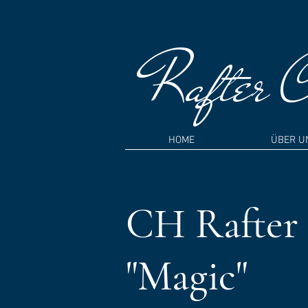
Rafter
Cr
HOME
ÜBER U
CH Rafter 
"Magic"