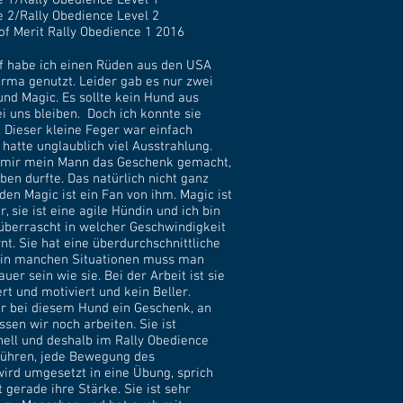
e 1/Rally Obedience Level 1
e 2/Rally Obedience Level 2
of Merit Rally Obedience 1 2016
f habe ich einen Rüden aus den USA
erma genutzt. Leider gab es nur zwei
und Magic. Es sollte kein Hund aus
i uns bleiben. Doch ich konnte sie
. Dieser kleine Feger war einfach
 hatte unglaublich viel Ausstrahlung.
t mir mein Mann das Geschenk gemacht,
ben durfte. Das natürlich nicht ganz
den Magic ist ein Fan von ihm. Magic ist
r, sie ist eine agile Hündin und ich bin
berrascht in welcher Geschwindigkeit
nt. Sie hat eine überdurchschnittliche
d in manchen Situationen muss man
uer sein wie sie. Bei der Arbeit ist sie
rt und motiviert und kein Beller.
r bei diesem Hund ein Geschenk, an
en wir noch arbeiten. Sie ist
ell und deshalb im Rally Obedience
 führen, jede Bewegung des
ird umgesetzt in eine Übung, sprich
t gerade ihre Stärke. Sie ist sehr