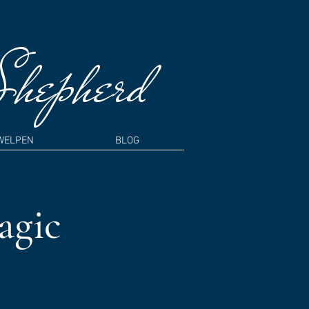
Shepherd
WELPEN
BLOG
agic