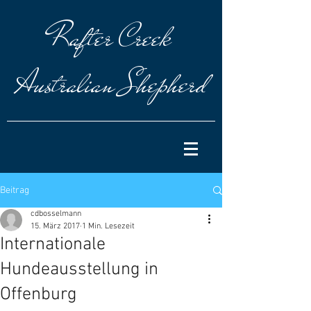
Rafter
Creek
Australian Shepherd
Beitrag
cdbosselmann
15. März 2017
1 Min. Lesezeit
Internationale
Hundeausstellung in
Offenburg