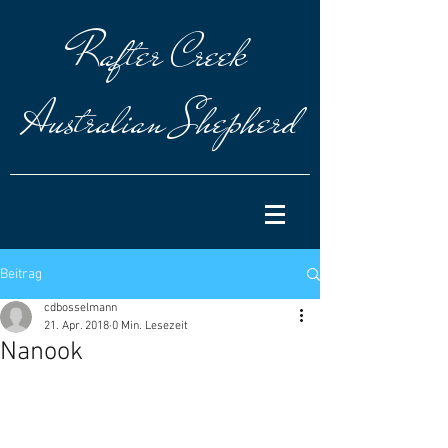
Rafter
Creek
Australian Shepherd
Beitrag
cdbosselmann
21. Apr. 2018
0 Min. Lesezeit
Nanook