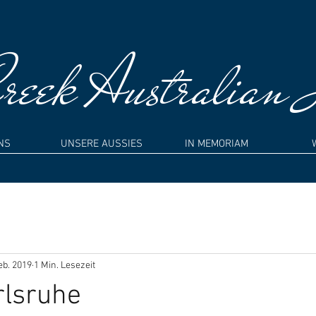
eek Australian 
NS
UNSERE AUSSIES
IN MEMORIAM
eb. 2019
1 Min. Lesezeit
rlsruhe