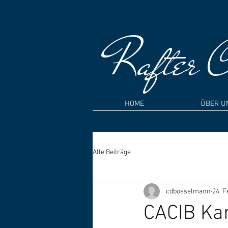
Rafter
Cr
HOME
ÜBER U
Alle Beiträge
cdbosselmann
24. F
CACIB Ka