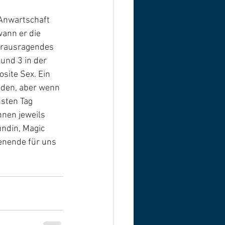
Anwartschaft 
ann er die 
erausragendes 
und 3 in der 
ite Sex. Ein 
nden, aber wenn 
sten Tag 
nen jeweils 
ndin, Magic 
nende für uns 