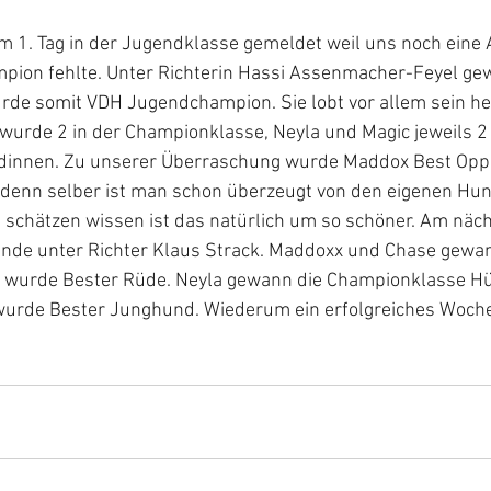
m 1. Tag in der Jugendklasse gemeldet weil uns noch eine 
on fehlte. Unter Richterin Hassi Assenmacher-Feyel gew
de somit VDH Jugendchampion. Sie lobt vor allem sein h
urde 2 in der Championklasse, Neyla und Magic jeweils 2 
innen. Zu unserer Überraschung wurde Maddox Best Oppos
 denn selber ist man schon überzeugt von den eigenen Hu
u schätzen wissen ist das natürlich um so schöner. Am näch
unde unter Richter Klaus Strack. Maddoxx und Chase gewan
 wurde Bester Rüde. Neyla gewann die Championklasse Hü
urde Bester Junghund. Wiederum ein erfolgreiches Woche