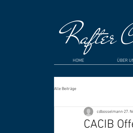
Rafter
Cr
HOME
ÜBER U
Alle Beiträge
cdbosselmann
27. N
CACIB Of