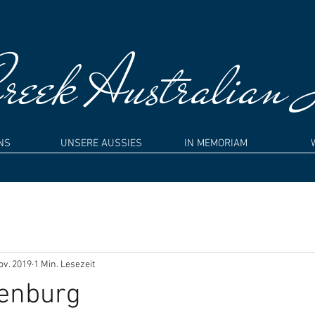
eek Australian 
NS
UNSERE AUSSIES
IN MEMORIAM
ov. 2019
1 Min. Lesezeit
fenburg